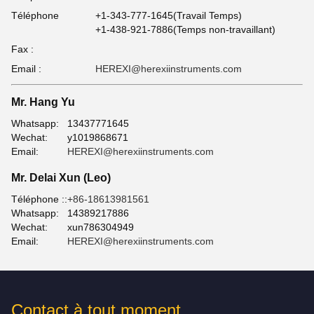
Téléphone
+1-343-777-1645(Travail Temps)
+1-438-921-7886(Temps non-travaillant)
Fax :
Email :
HEREXI@herexiinstruments.com
Mr. Hang Yu
Whatsapp:
13437771645
Wechat:
y1019868671
Email:
HEREXI@herexiinstruments.com
Mr. Delai Xun (Leo)
Téléphone ::
+86-18613981561
Whatsapp:
14389217886
Wechat:
xun786304949
Email:
HEREXI@herexiinstruments.com
Contact à tout moment