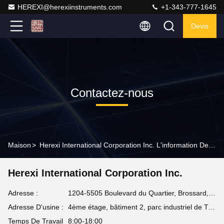
HEREXI@herexiinstruments.com
+1-343-777-1645
Devis
Contactez-nous
Maison
>
Herexi International Corporation Inc. L'information De Contact
Herexi International Corporation Inc.
Adresse :
1204-5505 Boulevard du Quartier, Brossard, QC J4Z 0R9 Canada
Adresse D'usine :
4ème étage, bâtiment 2, parc industriel de Tianma, secteur de Wangcheng, Tchang-cha, Hunan, Chine
Temps De Travail
8:00-18:00