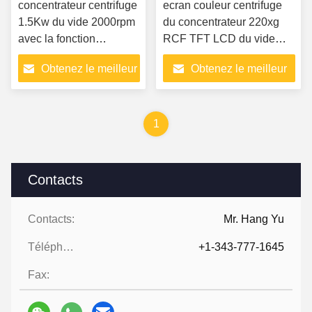
concentrateur centrifuge
ecran couleur centrifuge
1.5Kw du vide 2000rpm
du concentrateur 220xg
avec la fonction
RCF TFT LCD du vide
d'avertissement de la
0.1mbar véritable
Obtenez le meilleur
Obtenez le meilleur
température finie
prix
prix
1
Contacts
Contacts:
Mr. Hang Yu
Téléphone ::
+1-343-777-1645
Fax: