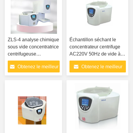
ZLS-4 analyse chimique
Échantillon séchant le
sous vide concentratrice
concentrateur centrifuge
centrifugeuse
AC220V 50Hz de vide à
conception partagée
faible bruit
Obtenez le meilleur
Obtenez le meilleur
contrôle du
microprocesseur
prix
prix