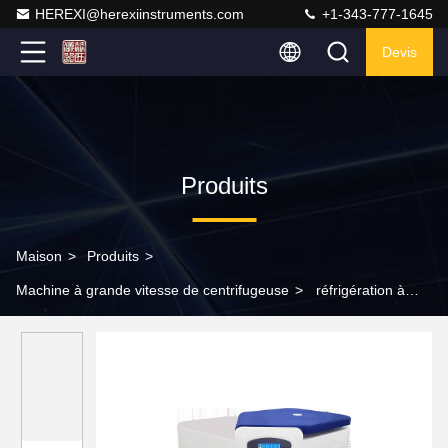
HEREXI@herexiinstruments.com
+1-343-777-1645
Devis
Produits
Maison
>
Produits
>
Machine à grande vitesse de centrifugeuse
>
réfrigération à
grande vitesse de la machine AC220V 50Hz R404a de la
centrifugeuse 1.5Kw