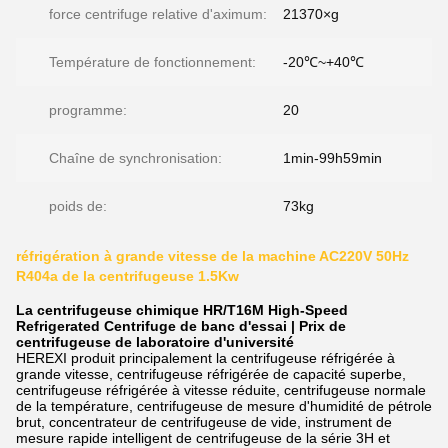
force centrifuge relative d'aximum:
21370×g
Température de fonctionnement:
-20℃~+40℃
programme:
20
Chaîne de synchronisation:
1min-99h59min
poids de:
73kg
réfrigération à grande vitesse de la machine AC220V 50Hz
R404a de la centrifugeuse 1.5Kw
La centrifugeuse chimique HR/T16M High-Speed
Refrigerated Centrifuge de banc d'essai | Prix de
centrifugeuse de laboratoire d'université
HEREXI produit principalement la centrifugeuse réfrigérée à
grande vitesse, centrifugeuse réfrigérée de capacité superbe,
centrifugeuse réfrigérée à vitesse réduite, centrifugeuse normale
de la température, centrifugeuse de mesure d'humidité de pétrole
brut, concentrateur de centrifugeuse de vide, instrument de
mesure rapide intelligent de centrifugeuse de la série 3H et