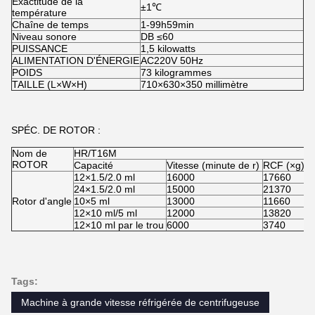
Exactitude de la
±1℃
température
Chaîne de temps
1-99h59min
Niveau sonore
DB ≤60
PUISSANCE
1,5 kilowatts
ALIMENTATION D'ÉNERGIE
AC220V 50Hz
POIDS
73 kilogrammes
TAILLE (L×W×H)
710×630×350 millimètre
SPÉC. DE ROTOR :
Nom de
HR/T16M
ROTOR
Capacité
Vitesse (minute de r)
RCF (×g)
12×1.5/2.0 ml
16000
17660
24×1.5/2.0 ml
15000
21370
Rotor d'angle
10×5 ml
13000
11660
12×10 ml/5 ml
12000
13820
12×10 ml par le trou
6000
3740
Tags:
Machine à grande vitesse réfrigérée de centrifugeuse