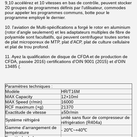
9,10 accélérez et 10 vitesses en bas de contrôle, peuvent stocker
20 groupes de programmes définis par l'utilisateur, commodes
pour appeler les programmes communs, botte pour le
programme employé le dernier.
10. l'aviation de Multi-spécifications a forgé le rotor en aluminium
(rotor d'angle seulement) et les adaptateurs multiples de fibre de
polyamide sont facultatifs, qui peuvent centrifugeur toutes sortes
de plat microporeux de MTP, plat d'ACP, plat de culture cellulaire
et plat de trou profond.
11. Ayez la qualification de disque de CFDA et de production de
CFDA, passée 2016) certifications d'OIN 9001 (2015) et d'OIN
13485 (.
Paramètres techniques :
Modèle
HR/T16M
MAX Capacity
12×10ml
MAX Speed (r/min)
16000
RCF maximum (×g)
21370
Exactitude de vitesse
±50r/min
unité sans fluor de compresseur de
Système réfrigéré
réfrigération (R404a)
Gamme d'arrangement de
- 20℃~+40℃
température