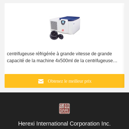
centrifugeuse réfrigérée à grande vitesse de grande
L
capacité de la machine 4x500ml de la centrifugeuse
p
1.8Kw
Obtenez le meilleur prix
Herexi International Corporation Inc.