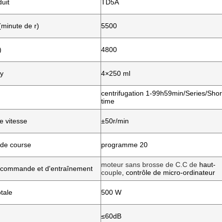
uit
TD5A
minute de r)
5500
)
4800
y
4×250 ml
centrifugation 1-99h59min/Series/Shor
time
e vitesse
±50r/min
de course
programme 20
moteur sans brosse de C.C de
haut-
 commande et d'entraînement
couple
, contrôle de micro-ordinateur
tale
500 W
≤60dB