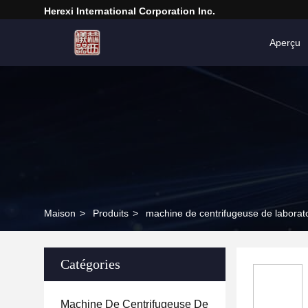
Herexi International Corporation Inc.
Aperçu
Maison
>
Produits
>
machine de centrifugeuse de laborat
Catégories
Machine De Centrifugeuse De