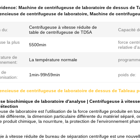
évidence:
Machine de centrifugeuse de laboratoire de dessus de T
encieuse de centrifugeuse de laboratoire
,
Machine de centrifuge
Centrifugeuse à vitesse réduite de
 du:
Capacité de
table de centrifugeuse de TD5A
sse la plus
force centr
5500min
relative d
ature de
La température normale
programm
onnement:
 de
1min-99h59min
poids de:
nisation:
encieuse de centrifugeuse de laboratoire de dessus de Tableau po
se biochimique de laboratoire d'analyse | Centrifugeuse à vitesse
détection
use de laboratoire est l'utilisation de la force centrifuge produite en t
té différente, la dimension particulaire différente du matériel séparé, 
le produit chimique, la nourriture, la protection de l'environnement phar
ie à vitesse réduite de bureau de séparation centrifuge est une nouvell