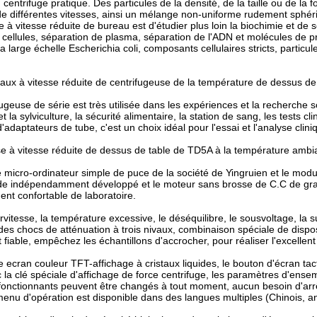
n centrifuge pratique. Des particules de la densité, de la taille ou de l
de différentes vitesses, ainsi un mélange non-uniforme rudement sphér
e à vitesse réduite de bureau est d'étudier plus loin la biochimie et 
e cellules, séparation de plasma, séparation de l'ADN et molécules de 
la large échelle Escherichia coli, composants cellulaires stricts, particul
aux à vitesse réduite de centrifugeuse de la température de dessus d
ugeuse de série est très utilisée dans les expériences et la recherche sc
 et la sylviculture, la sécurité alimentaire, la station de sang, les tests
'adaptateurs de tube, c'est un choix idéal pour l'essai et l'analyse clini
e à vitesse réduite de dessus de table de TD5A à la température ambi
e micro-ordinateur simple de puce de la société de Yingruien et le mod
indépendamment développé et le moteur sans brosse de C.C de grand c
ent confortable de laboratoire.
rvitesse, la température excessive, le déséquilibre, le sousvoltage, la 
 des chocs de atténuation à trois nivaux, combinaison spéciale de dispos
t fiable, empêchez les échantillons d'accrocher, pour réaliser l'excellent 
ble ecran couleur TFT-affichage à cristaux liquides, le bouton d'écran ta
 la clé spéciale d'affichage de force centrifuge, les paramètres d'ense
onctionnants peuvent être changés à tout moment, aucun besoin d'arrêter 
e menu d'opération est disponible dans des langues multiples (Chinois, an