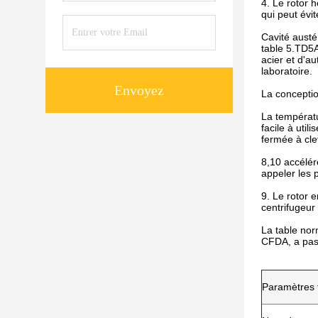
4. Le rotor 
qui peut évi
Cavité austé
table 5.TD5A
acier et d'a
laboratoire.
Envoyez
La conceptio
La températu
facile à uti
fermée à cle
8,10 accélér
appeler les
9. Le rotor 
centrifugeur
La table nor
CFDA, a pass
Paramètres 