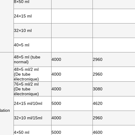
8×50 ml
24×15 ml
32×10 ml
40×5 ml
48×5 ml (tube
4000
2960
normal)
48×5 ml/2 ml
(De tube
4000
2960
électronique)
76×5 ml/2 ml
(De tube
4000
3080
électronique)
24×15 ml/10ml
5000
4620
lation
32×10 ml/15ml
4000
2960
4×50 ml
5000
4600