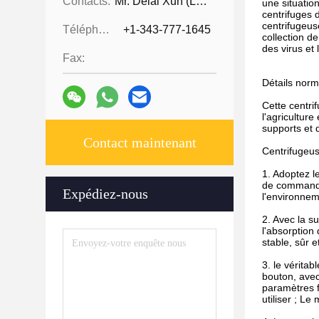
Contacts:
Mr. Delai Xun (Leo)
une situatio
centrifuges 
centrifugeus
Téléphone ::
+1-343-777-1645
collection d
des virus et 
Fax:
Détails norm
Cette centrif
l'agriculture
supports et d
Contact maintenant
Centrifugeus
1. Adoptez l
de commande 
Expédiez-nous
l'environnem
2. Avec la su
l'absorption
stable, sûr e
3. le vérita
bouton, avec
paramètres f
utiliser ; L