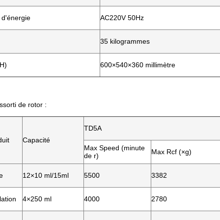
 d'énergie
AC220V 50Hz
35 kilogrammes
×H)
600×540×360 millimètre
sorti de rotor :
TD5A
uit
Capacité
Max Speed (minute
Max Rcf (×g)
de r)
e
12×10 ml/15ml
5500
3382
lation
4×250 ml
4000
2780