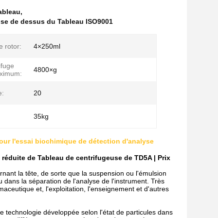
ableau
,
use de dessus du Tableau ISO9001
 rotor:
4×250ml
ifuge
4800×g
'aximum:
e:
20
35kg
ur l'essai biochimique de détection d'analyse
 réduite de Tableau de centrifugeuse de TD5A | Prix
ournant la tête, de sorte que la suspension ou l'émulsion
ou dans la séparation de l'analyse de l'instrument. Très
maceutique et, l'exploitation, l'enseignement et d'autres
e technologie développée selon l'état de particules dans