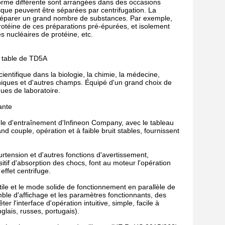
a forme différente sont arrangées dans des occasions
ique peuvent être séparées par centrifugation. La
de séparer un grand nombre de substances. Par exemple,
protéine de ces préparations pré-épurées, et isolement
es nucléaires de protéine, etc.
e table de TD5A
ientifique dans la biologie, la chimie, la médecine,
 cliniques et d'autres champs. Équipé d'un grand choix de
ques de laboratoire.
ante
ule d'entraînement d'Infineon Company, avec le tableau
ouple, opération et à faible bruit stables, fournissent
surtension et d'autres fonctions d'avertissement,
itif d'absorption des chocs, font au moteur l'opération
effet centrifuge.
ctile et le mode solide de fonctionnement en parallèle de
mble d'affichage et les paramètres fonctionnants, des
l'interface d'opération intuitive, simple, facile à
glais, russes, portugais).