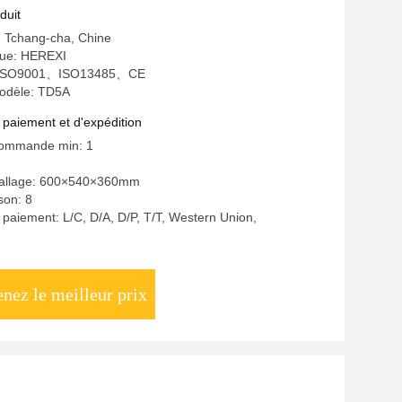
ue de détection d'analyse
duit
e: Tchang-cha, Chine
ue: HEREXI
on: ISO9001、ISO13485、CE
odèle: TD5A
 paiement et d'expédition
commande min: 1
ballage: 600×540×360mm
ison: 8
 paiement: L/C, D/A, D/P, T/T, Western Union,
nez le meilleur prix