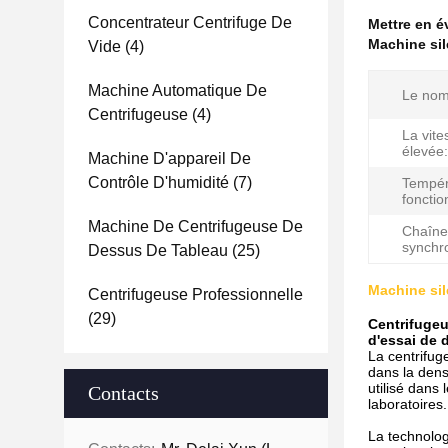
Concentrateur Centrifuge De
Mettre en 
Machine sil
Vide
(4)
Machine Automatique De
Le nom
Centrifugeuse
(4)
La vite
élevée:
Machine D'appareil De
Contrôle D'humidité
(7)
Tempér
foncti
Machine De Centrifugeuse De
Chaîne
synchro
Dessus De Tableau
(25)
Machine sil
Centrifugeuse Professionnelle
(29)
Centrifugeu
d'essai de 
La centrifuge
dans la densi
utilisé dans 
Contacts
laboratoires.
La technolog