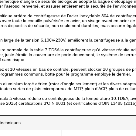
hermétique d'angle de sécurité biologique adopte la bague d'étoupage 
ter l'aérosol renversé, et assurer entièrement la sécurité de l'environn
nitique arrière de centrifugeuse de l'acier inoxydable 304 de centrifug
 avec toute la coquille pulvérisée en acier, un visage avant en acier de
utres dispositifs de sécurité, non seulement durables, mais assurer égale
n large de la tension 6.100V-230V, améliorent la centrifugeuse à la gam
re normale de la table 7.TD5A la centrifugeuse qu'à vitesse réduite a
liser, juste étroite la couverture de porte doucement, le système de serr
f sans risque.
ez et 10 vitesses en bas de contrôle, peuvent stocker 20 groupes de p
 programmes communs, botte pour le programme employé le dernier.
en aluminium forgé aérien (rotor d'angle seulement) et les divers adapta
 toutes sortes de plats microporeux de MTP, plats d'ACP, plats de culture
male à vitesse réduite de centrifugeuse de la température 10.TD5A, ave
é 2015) certifications d'OIN 9001 (et certifications d'OIN 13485 (2016)
techniques