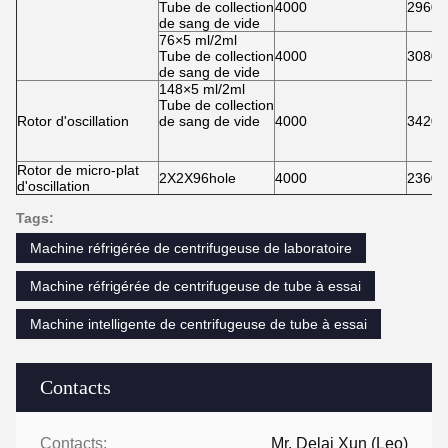
Tube de collection
4000
2960
de sang de vide
76×5 ml/2ml
Tube de collection
4000
3080
de sang de vide
148×5 ml/2ml
Tube de collection
Rotor d'oscillation
de sang de vide
4000
3420
Rotor de micro-plat
2X2X96hole
4000
2360
d'oscillation
Tags:
Machine réfrigérée de centrifugeuse de laboratoire
Machine réfrigérée de centrifugeuse de tube à essai
Machine intelligente de centrifugeuse de tube à essai
Contacts
Contacts:
Mr. Delai Xun (Leo)