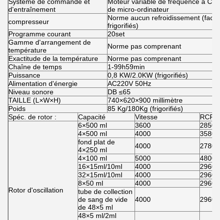
Système de commande et
Moteur variable de fréquence à C.A.
d'entraînement
de micro-ordinateur
Norme aucun refroidissement (facult
compresseur
frigorifiés)
Programme courant
20set
Gamme d'arrangement de
Norme pas comprenant
température
Exactitude de la température
Norme pas comprenant
Chaîne de temps
1-99h59min
Puissance
0,8 KW/2.0KW (frigorifiés)
Alimentation d'énergie
AC220V 50Hz
Niveau sonore
DB ≤65
TAILLE (L×W×H)
740×620×900 millimètre
Poids
85 Kg/180Kg (frigorifiés)
Spéc. de rotor :
Capacité
Vitesse
RCF
6×500 ml
3600
2850
4×500 ml
4000
3580
fond plat de
4000
2780
4×250 ml
4×100 ml
5000
4800
16×15ml/10ml
4000
2960
32×15ml/10ml
4000
2960
8×50 ml
4000
2960
Rotor d'oscillation
tube de collection
de sang de vide
4000
2960
de 48×5 ml
48×5 ml/2ml