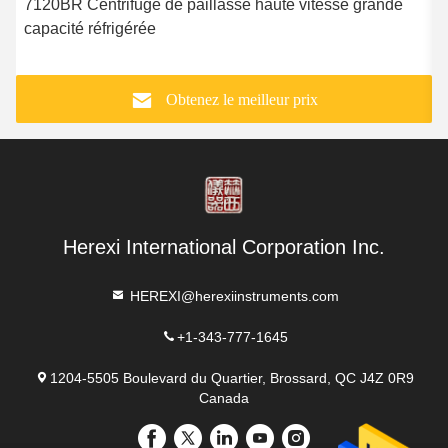
7120BR Centrifuge de paillasse haute vitesse grande
capacité réfrigérée
p
Obtenez le meilleur prix
Herexi International Corporation Inc.
HEREXI@herexiinstruments.com
+1-343-777-1645
1204-5505 Boulevard du Quartier, Brossard, QC J4Z 0R9
Canada