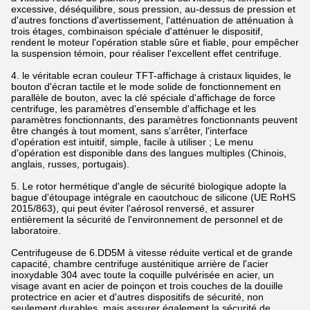
excessive, déséquilibre, sous pression, au-dessus de pression et
d'autres fonctions d'avertissement, l'atténuation de atténuation à
trois étages, combinaison spéciale d'atténuer le dispositif,
rendent le moteur l'opération stable sûre et fiable, pour empêcher
la suspension témoin, pour réaliser l'excellent effet centrifuge.
4. le véritable ecran couleur TFT-affichage à cristaux liquides, le
bouton d'écran tactile et le mode solide de fonctionnement en
parallèle de bouton, avec la clé spéciale d'affichage de force
centrifuge, les paramètres d'ensemble d'affichage et les
paramètres fonctionnants, des paramètres fonctionnants peuvent
être changés à tout moment, sans s'arrêter, l'interface
d'opération est intuitif, simple, facile à utiliser ; Le menu
d'opération est disponible dans des langues multiples (Chinois,
anglais, russes, portugais).
5. Le rotor hermétique d'angle de sécurité biologique adopte la
bague d'étoupage intégrale en caoutchouc de silicone (UE RoHS
2015/863), qui peut éviter l'aérosol renversé, et assurer
entièrement la sécurité de l'environnement de personnel et de
laboratoire.
Centrifugeuse de 6.DD5M à vitesse réduite vertical et de grande
capacité, chambre centrifuge austénitique arrière de l'acier
inoxydable 304 avec toute la coquille pulvérisée en acier, un
visage avant en acier de poinçon et trois couches de la douille
protectrice en acier et d'autres dispositifs de sécurité, non
seulement durables, mais assurer également la sécurité de