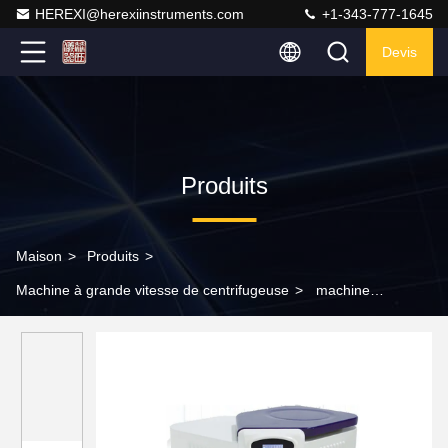
HEREXI@herexiinstruments.com
+1-343-777-1645
Devis
Produits
Maison
>
Produits
>
Machine à grande vitesse de centrifugeuse
>
machine
réfrigérée à grande vitesse de centrifugeuse d'OIN de
centrifugeuse du laboratoire 16800rpm médical