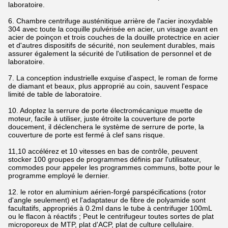
laboratoire.
6. Chambre centrifuge austénitique arrière de l'acier inoxydable
304 avec toute la coquille pulvérisée en acier, un visage avant en
acier de poinçon et trois couches de la douille protectrice en acier
et d'autres dispositifs de sécurité, non seulement durables, mais
assurer également la sécurité de l'utilisation de personnel et de
laboratoire.
7. La conception industrielle exquise d'aspect, le roman de forme
de diamant et beaux, plus approprié au coin, sauvent l'espace
limité de table de laboratoire.
10. Adoptez la serrure de porte électromécanique muette de
moteur, facile à utiliser, juste étroite la couverture de porte
doucement, il déclenchera le système de serrure de porte, la
couverture de porte est fermé à clef sans risque.
11,10 accélérez et 10 vitesses en bas de contrôle, peuvent
stocker 100 groupes de programmes définis par l'utilisateur,
commodes pour appeler les programmes communs, botte pour le
programme employé le dernier.
12. le rotor en aluminium aérien-forgé parspécifications (rotor
d'angle seulement) et l'adaptateur de fibre de polyamide sont
facultatifs, appropriés à 0.2ml dans le tube à centrifuger 100mL
ou le flacon à réactifs ; Peut le centrifugeur toutes sortes de plat
microporeux de MTP, plat d'ACP, plat de culture cellulaire.