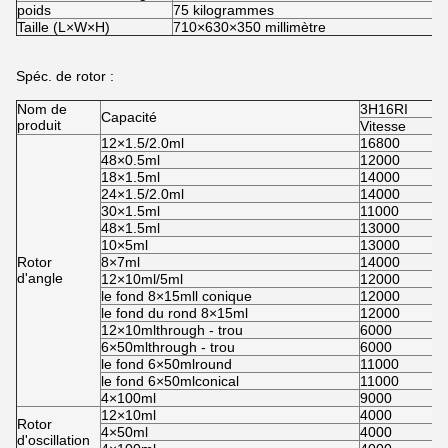
poids
75 kilogrammes
Taille (L×W×H)
710×630×350 millimètre
Spéc. de rotor :
Nom de
3H16RI
Capacité
produit
Vitesse
12×1.5/2.0ml
16800
48×0.5ml
12000
18×1.5ml
14000
24×1.5/2.0ml
14000
30×1.5ml
11000
48×1.5ml
13000
10×5ml
13000
Rotor
8×7ml
14000
d'angle
12×10ml/5ml
12000
le fond 8×15mll conique
12000
le fond du rond 8×15ml
12000
12×10mlthrough - trou
6000
6×50mlthrough - trou
6000
le fond 6×50mlround
11000
le fond 6×50mlconical
11000
4×100ml
9000
12×10ml
4000
Rotor
4×50ml
4000
d'oscillation