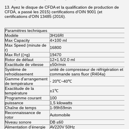
13. Ayez le disque de CFDA et la qualification de production de
CFDA, a passé les 2015) certifications d'OIN 9001 (et
certifications d'OIN 13485 (2016).
Paramètres techniques
Modèle
3H16RI
Max Capacity
4×100 ml
Max Speed (minute de
16800
r)
Max Rcf ((×g)
19470
Rotor de défaut
12×1.5/2.0 ml
Exactitude de vitesse
±50r/min
Système de
unité de compresseur de réfrigération et 
refroidissement
commande sans fluor (R404a)
Gamme d'arrangement
- 20℃~40℃
de température
Exactitude de la
±1℃
température
Programme courant
100
puissance
1,5 kilowatts
Chaîne de temps
1-99h59min
Reconnaissance de
Automobile
rotor
Niveau sonore
DB ≤60
Alimentation d'énergie
AV220V 50Hz