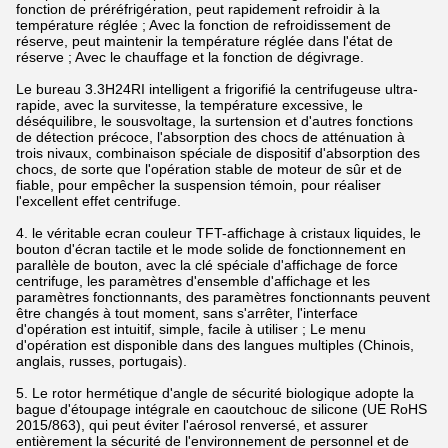
fonction de préréfrigération, peut rapidement refroidir à la
température réglée ; Avec la fonction de refroidissement de
réserve, peut maintenir la température réglée dans l'état de
réserve ; Avec le chauffage et la fonction de dégivrage.
Le bureau 3.3H24RI intelligent a frigorifié la centrifugeuse ultra-
rapide, avec la survitesse, la température excessive, le
déséquilibre, le sousvoltage, la surtension et d'autres fonctions
de détection précoce, l'absorption des chocs de atténuation à
trois nivaux, combinaison spéciale de dispositif d'absorption des
chocs, de sorte que l'opération stable de moteur de sûr et de
fiable, pour empêcher la suspension témoin, pour réaliser
l'excellent effet centrifuge.
4. le véritable ecran couleur TFT-affichage à cristaux liquides, le
bouton d'écran tactile et le mode solide de fonctionnement en
parallèle de bouton, avec la clé spéciale d'affichage de force
centrifuge, les paramètres d'ensemble d'affichage et les
paramètres fonctionnants, des paramètres fonctionnants peuvent
être changés à tout moment, sans s'arrêter, l'interface
d'opération est intuitif, simple, facile à utiliser ; Le menu
d'opération est disponible dans des langues multiples (Chinois,
anglais, russes, portugais).
5. Le rotor hermétique d'angle de sécurité biologique adopte la
bague d'étoupage intégrale en caoutchouc de silicone (UE RoHS
2015/863), qui peut éviter l'aérosol renversé, et assurer
entièrement la sécurité de l'environnement de personnel et de