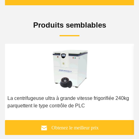
Produits semblables
La centrifugeuse ultra à grande vitesse frigorifiée 240kg
C
parquettent le type contrôle de PLC
d
Obtenez le meilleur prix