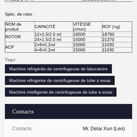
Spéc. de rotor :
NOM de
VITESSE
CAPACITÉ
RCF (×g)
produit
(r/min)
12×1.5/2.0 ml
16500
18780
ROTOR
24×1.5/2.0 ml
15000
21370
2×8×0.2ml
15000
11030
ACP
4×8×0.2ml
15000
11030
Tags:
Machine réfrigérée de centrifugeuse de laboratoire
Machine réfrigérée de centrifugeuse de tube à essai
Machine intelligente de centrifugeuse de tube à essai
Contacts
Contacts:
Mr. Delai Xun (Leo)