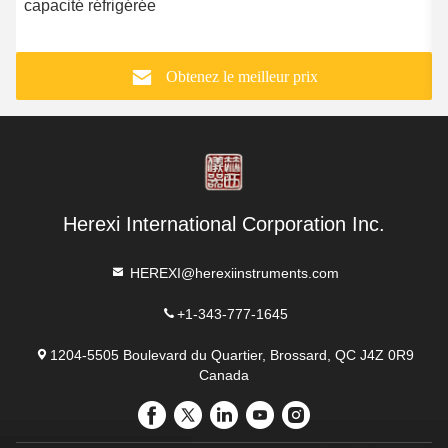
capacité réfrigérée
p
Obtenez le meilleur prix
Herexi International Corporation Inc.
HEREXI@herexiinstruments.com
+1-343-777-1645
1204-5505 Boulevard du Quartier, Brossard, QC J4Z 0R9
Canada