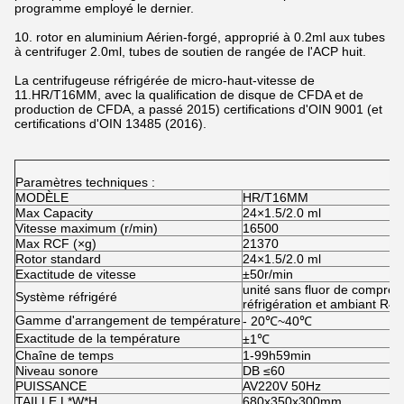
programme employé le dernier.
10. rotor en aluminium Aérien-forgé, approprié à 0.2ml aux tubes
à centrifuger 2.0ml, tubes de soutien de rangée de l'ACP huit.
La centrifugeuse réfrigérée de micro-haut-vitesse de
11.HR/T16MM, avec la qualification de disque de CFDA et de
production de CFDA, a passé 2015) certifications d'OIN 9001 (et
certifications d'OIN 13485 (2016).
Paramètres techniques :
MODÈLE
HR/T16MM
Max Capacity
24×1.5/2.0 ml
Vitesse maximum (r/min)
16500
Max RCF (×g)
21370
Rotor standard
24×1.5/2.0 ml
Exactitude de vitesse
±50r/min
unité sans fluor de compres
Système réfrigéré
réfrigération et ambiant R40
Gamme d'arrangement de température
- 20℃~40℃
Exactitude de la température
±1℃
Chaîne de temps
1-99h59min
Niveau sonore
DB ≤60
PUISSANCE
AV220V 50Hz
TAILLE L*W*H
680x350x300mm