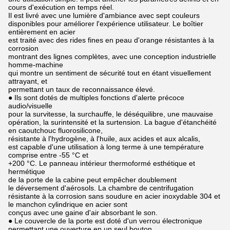
cours d'exécution en temps réel.
Il est livré avec une lumière d'ambiance avec sept couleurs
disponibles pour améliorer l'expérience utilisateur. Le boîtier
entièrement en acier
est traité avec des rides fines en peau d'orange résistantes à la
corrosion
montrant des lignes complètes, avec une conception industrielle
homme-machine
qui montre un sentiment de sécurité tout en étant visuellement
attrayant, et
permettant un taux de reconnaissance élevé.
● Ils sont dotés de multiples fonctions d'alerte précoce
audio/visuelle
pour la survitesse, la surchauffe, le déséquilibre, une mauvaise
opération, la surintensité et la surtension. La bague d'étanchéité
en caoutchouc fluorosilicone,
résistante à l'hydrogène, à l'huile, aux acides et aux alcalis,
est capable d'une utilisation à long terme à une température
comprise entre -55 °C et
+200 °C. Le panneau intérieur thermoformé esthétique et
hermétique
de la porte de la cabine peut empêcher doublement
le déversement d'aérosols. La chambre de centrifugation
résistante à la corrosion sans soudure en acier inoxydable 304 et
le manchon cylindrique en acier sont
conçus avec une gaine d'air absorbant le son.
● Le couvercle de la porte est doté d'un verrou électronique
permettant une ouverture en un seul bouton.