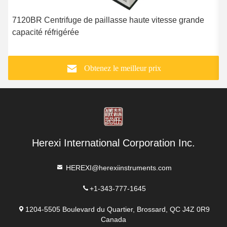
7120BR Centrifuge de paillasse haute vitesse grande
capacité réfrigérée
p
Obtenez le meilleur prix
Herexi International Corporation Inc.
HEREXI@herexiinstruments.com
+1-343-777-1645
1204-5505 Boulevard du Quartier, Brossard, QC J4Z 0R9
Canada