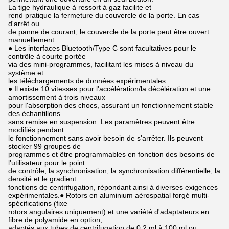
La tige hydraulique à ressort à gaz facilite et
rend pratique la fermeture du couvercle de la porte. En cas
d'arrêt ou
de panne de courant, le couvercle de la porte peut être ouvert
manuellement.
● Les interfaces Bluetooth/Type C sont facultatives pour le
contrôle à courte portée
via des mini-programmes, facilitant les mises à niveau du
système et
les téléchargements de données expérimentales.
● Il existe 10 vitesses pour l'accélération/la décélération et une
amortissement à trois niveaux
pour l'absorption des chocs, assurant un fonctionnement stable
des échantillons
sans remise en suspension. Les paramètres peuvent être
modifiés pendant
le fonctionnement sans avoir besoin de s'arrêter. Ils peuvent
stocker 99 groupes de
programmes et être programmables en fonction des besoins de
l'utilisateur pour le point
de contrôle, la synchronisation, la synchronisation différentielle, la
densité et le gradient
fonctions de centrifugation, répondant ainsi à diverses exigences
expérimentales.● Rotors en aluminium aérospatial forgé multi-
spécifications (fixe
rotors angulaires uniquement) et une variété d'adaptateurs en
fibre de polyamide en option,
adaptés aux tubes de centrifugation de 0,2 ml à 100 ml ou